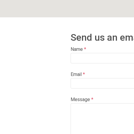
Send us an ema
Name
*
Email
*
Message
*